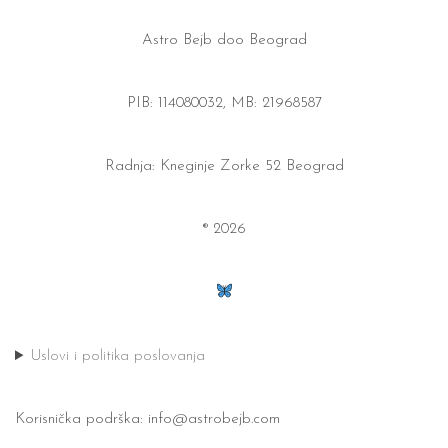
Astro Bejb doo Beograd
PIB: 114080032, MB: 21968587
Radnja: Kneginje Zorke 52 Beograd
® 2026
Uslovi i politika poslovanja
Korisnička podrška:
info@astrobejb.com