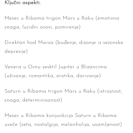
Ključni aspekti:
Mesec u Ribama trigon Mars u Raku (emotivna
snaga, lucidni snovi, pomirenje)
Direktan hod Marsa (buđenje, dizanje iz sezonske
depresije)
Venera u Ovnu sesktil Jupiter u Blizancima
(uživanje, romantika, erotika, darivanje)
Saturn u Ribama trigon Mars u Raku (istrajnost,
snaga, determinisanost)
Mesec u Ribama konjunkcija Saturn u Ribama
uveče (seta, nostalgija, melanholija, usamljenost)