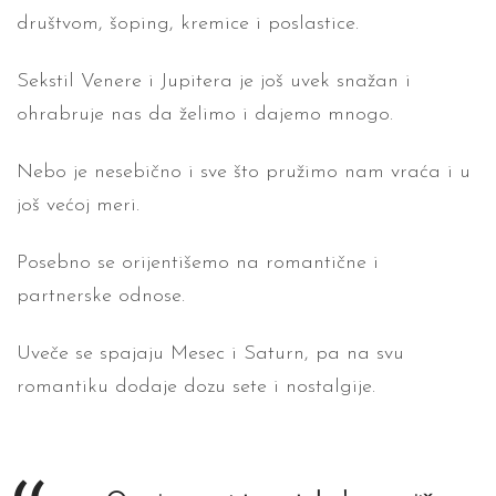
društvom, šoping, kremice i poslastice.
Sekstil Venere i Jupitera je još uvek snažan i
ohrabruje nas da želimo i dajemo mnogo.
Nebo je nesebično i sve što pružimo nam vraća i u
još većoj meri.
Posebno se orijentišemo na romantične i
partnerske odnose.
Uveče se spajaju Mesec i Saturn, pa na svu
romantiku dodaje dozu sete i nostalgije.