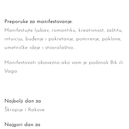
Preporuke za manifestovanje:
Manifestujte ljubav, romantiku, kreativnost, zaštitu,
intuiciju, buđenje i pokretanje, pomirenje, poklone,
umetničke ideje i stvaralaštvo…
Manifestovati obavezno ako vam je podznak Bik ili
Vaga.
Najbolji dan za
Škropije i Rakove
Najgori dan za