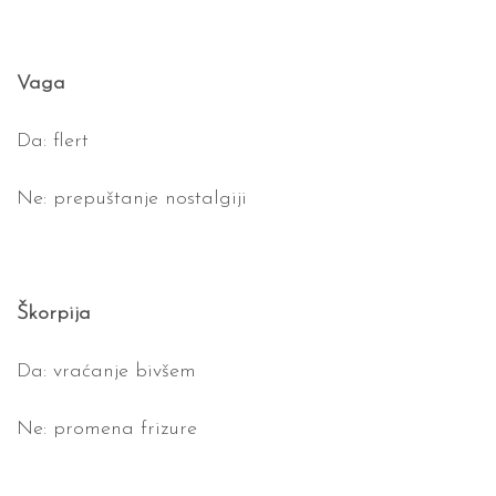
Vaga
Da: flert
Ne: prepuštanje nostalgiji
Škorpija
Da: vraćanje bivšem
Ne: promena frizure