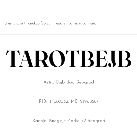
astro saveti
,
horoskop februar
,
mesec u ribama
,
mlad mesec
Astro Bejb doo Beograd
PIB: 114080032, MB: 21968587
Radnja: Kneginje Zorke 52 Beograd