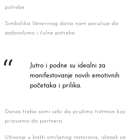
potrebe.
Simbolika Venerinog dana nam poručuje da
zadovoljimo i čulne potrebe.
Jutro i podne su idealni za
manifestovanje novih emotivnih
početaka i prilika.
Danas treba sami sebi da pružimo tretman koji
prizivamo do partnera.
Uživanje u bašti omiljenog restorana, izlazak sa