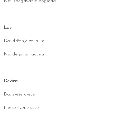
Ne: izbegavanje pogleda
Lav
Da: držanje za ruke
Ne: deljenje računa
Devica
Da: sveže cveće
Ne: skrivene suze