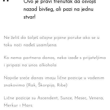
Ovo je pravi trenutak da osvojiš
nazad bivšeg, ali pazi na jednu
stvar!
Ne želiš da šalješ očajne pijane poruke ako se u
toku noći nađeš usamljena.
Ko nema partnera danas, neka izađe s prijateljima
i pripazi na unos alkohola.
Najviše sreće danas imaju lične pozicije u vodenim
znakovima (Rak, Škorpija, Ribe)
Lične pozicije su Ascendent, Sunce, Mesec, Venera,
Merkur i Mars.