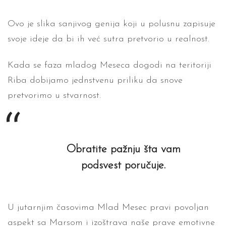
Ovo je slika sanjivog genija koji u polusnu zapisuje
svoje ideje da bi ih već sutra pretvorio u realnost.
Kada se faza mladog Meseca dogodi na teritoriji
Riba dobijamo jednstvenu priliku da snove
pretvorimo u stvarnost.
Obratite pažnju šta vam
podsvest poručuje.
U jutarnjim časovima Mlad Mesec pravi povoljan
aspekt sa Marsom i izoštrava naše prave emotivne