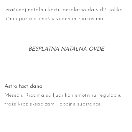
Izračunaj natalnu kartu besplatno da vidiš koliko
ličnih pozicija imaš u vodenim
znakovima.
BESPLATNA NATALNA OVDE
Astro fact dana:
Mesec u Ribama su ljudi koji emotivnu regulaciju
traže kroz eksapizam i opojne supstance.