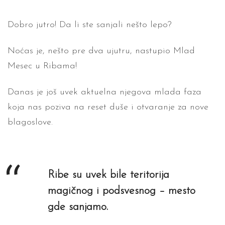
Dobro jutro! Da li ste sanjali nešto lepo?
Noćas je, nešto pre dva ujutru, nastupio Mlad
Mesec u Ribama!
Danas je još uvek aktuelna njegova mlada faza
koja nas poziva na reset duše i otvaranje za nove
blagoslove.
Ribe su uvek bile teritorija
magičnog i podsvesnog – mesto
gde sanjamo.