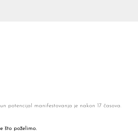
pun potencijal manifestovanja je nakon 17 časova.
e što poželimo.