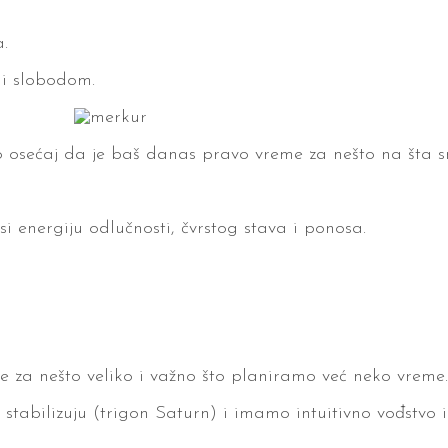
.
 i slobodom.
osećaj da je baš danas pravo vreme za nešto na šta s
 energiju odlučnosti, čvrstog stava i ponosa.
 za nešto veliko i važno što planiramo već neko vreme.
tabilizuju (trigon Saturn) i imamo intuitivno vođstvo i