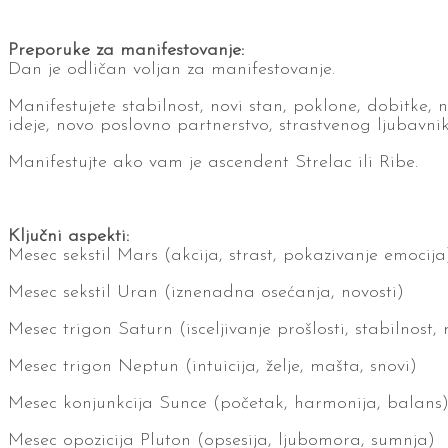
Preporuke za manifestovanje:
Dan je odličan voljan za manifestovanje.
Manifestujete stabilnost, novi stan, poklone, dobitke, n
ideje, novo poslovno partnerstvo, strastvenog ljubavni
Manifestujte ako vam je ascendent Strelac ili Ribe.
Ključni aspekti:
Mesec sekstil Mars (akcija, strast, pokazivanje emocija
Mesec sekstil Uran (iznenadna osećanja, novosti)
Mesec trigon Saturn (isceljivanje prošlosti, stabilnost,
Mesec trigon Neptun (intuicija, želje, mašta, snovi)
Mesec konjunkcija Sunce (početak, harmonija, balans
Mesec opozicija Pluton (opsesija, ljubomora, sumnja)