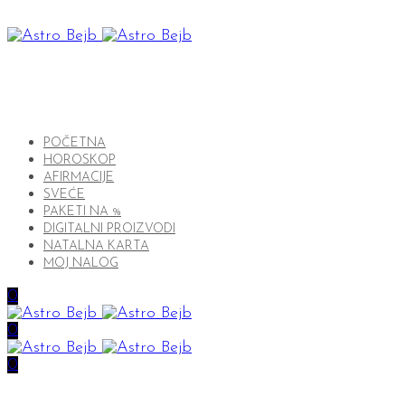
POČETNA
HOROSKOP
AFIRMACIJE
SVEĆE
PAKETI NA %
DIGITALNI PROIZVODI
NATALNA KARTA
MOJ NALOG
0
0
0