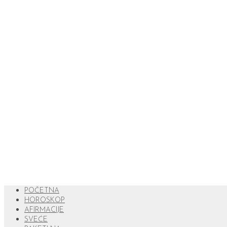
POČETNA
HOROSKOP
AFIRMACIJE
SVEĆE