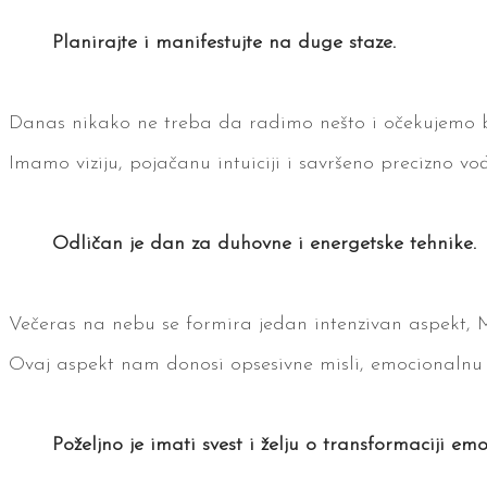
Planirajte i manifestujte na duge staze.
Danas nikako ne treba da radimo nešto i očekujemo brz
Imamo viziju, pojačanu intuiciji i savršeno precizno vođ
Odličan je dan za duhovne i energetske tehnike.
Večeras na nebu se formira jedan intenzivan aspekt, 
Ovaj aspekt nam donosi opsesivne misli, emocionalnu 
Poželjno je imati svest i želju o transformaciji em