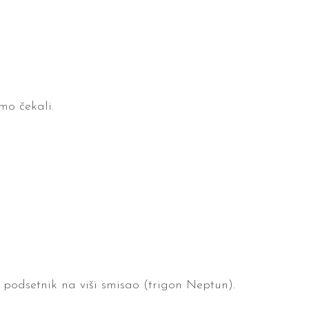
mo čekali.
 podsetnik na viši smisao (trigon Neptun).