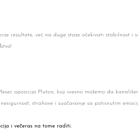
e rezultate, već na duge staze očekivati stabilnost i s
stvo!
Mesec opozicija Pluton, koji svesno možemo da kanališ
nesigurnost, strahove i suočavanje sa potisnutim emoci
ocija i večeras na tome raditi.