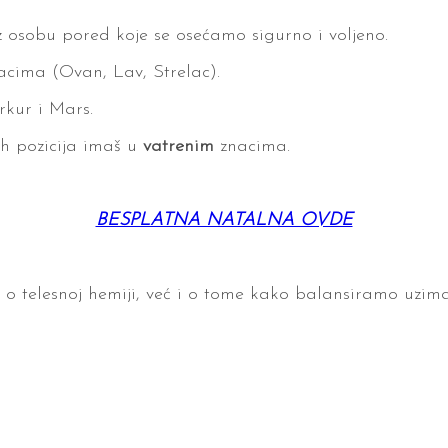
 osobu pored koje se osećamo sigurno i voljeno.
cima (Ovan, Lav, Strelac).
rkur i Mars.
ih pozicija imaš u
vatrenim
znacima.
BESPLATNA NATALNA OVDE
 telesnoj hemiji, već i o tome kako balansiramo uzima