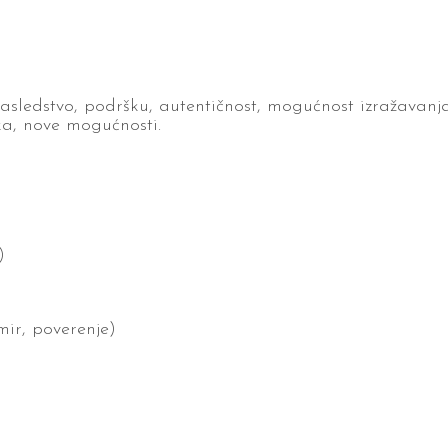
asledstvo, podršku, autentičnost, mogućnost izražavanja, 
ka, nove mogućnosti.
)
 mir, poverenje)
)