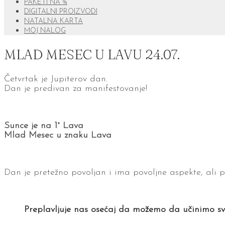
PAKETI NA %
DIGITALNI PROIZVODI
NATALNA KARTA
MOJ NALOG
MLAD MESEC U LAVU 24.07.
Četvrtak je Jupiterov dan.
Dan je predivan za manifestovanje!
Sunce je na 1° Lava
Mlad Mesec u znaku Lava
Dan je pretežno povoljan i ima povoljne aspekte, ali 
Preplavljuje nas osećaj da možemo da učinimo sv