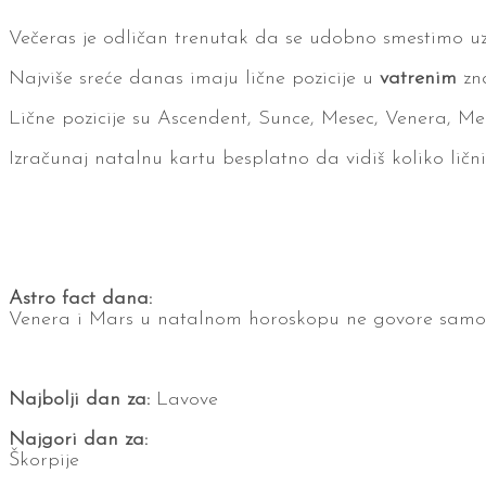
Večeras je odličan trenutak da se udobno smestimo uz
Najviše sreće danas imaju lične pozicije u
vatrenim
zna
Lične pozicije su Ascendent, Sunce, Mesec, Venera, Me
Izračunaj natalnu kartu besplatno da vidiš koliko ličn
Astro fact dana:
Venera i Mars u natalnom horoskopu ne govore samo o
Najbolji dan za:
Lavove
Najgori dan za:
Škorpije