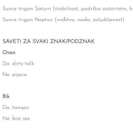
Sunce trigon Saturn (stabilnost, podrška autoriteta, h
Sunce trigon Neptun (vođstvo, nada, zaljubljenost)
SAVETI ZA SVAKI ZNAK/PODZNAK
Ovan
Da: dirty talk
Ne: pijaca
Bik
Da: tamjan
Ne: brzi sex