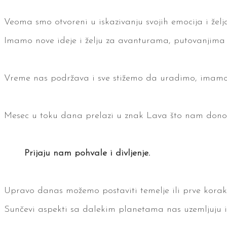
Veoma smo otvoreni u iskazivanju svojih emocija i želja
Imamo nove ideje i želju za avanturama, putovanjima
Vreme nas podržava i sve stižemo da uradimo, imamo 
Mesec u toku dana prelazi u znak Lava što nam donosi
Prijaju nam pohvale i divljenje.
Upravo danas možemo postaviti temelje ili prve korake
Sunčevi aspekti sa dalekim planetama nas uzemljuju i s