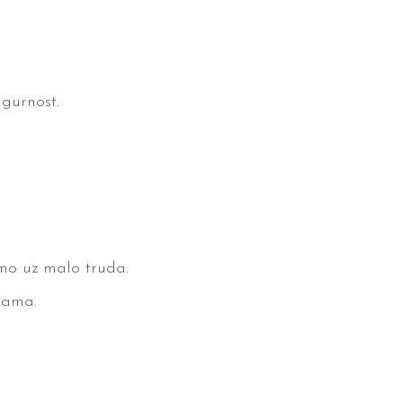
igurnost.
emo uz malo truda.
jama.