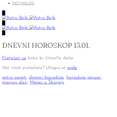
MOJ NALOG
0
0
0
DNEVNI HOROSKOP 13.01.
Pretplati se
kako bi čitao/la dalje.
Već imaš pretplatu? Uloguj se
ovde
.
astro saveti
,
dnevni horoskop
,
horoskop januar
,
marsov dan
,
Mesec u Škorpiji