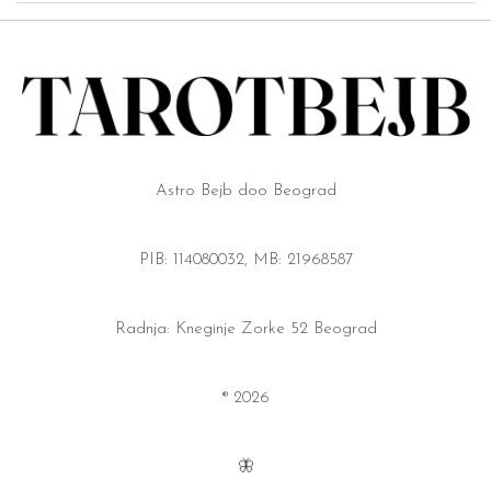
Astro Bejb doo Beograd
PIB: 114080032, MB: 21968587
Radnja: Kneginje Zorke 52 Beograd
® 2026
🦋