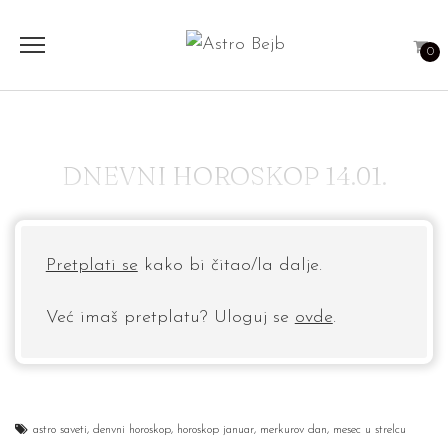
0
DNEVNI HOROSKOP 14.01.
Pretplati se
kako bi čitao/la dalje.
Već imaš pretplatu? Uloguj se
ovde
.
astro saveti
,
denvni horoskop
,
horoskop januar
,
merkurov dan
,
mesec u strelcu