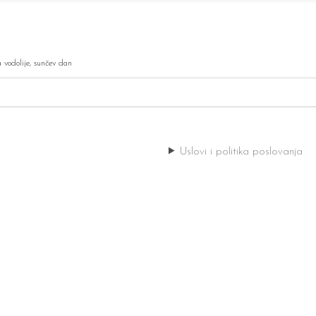
 vodolije
,
sunčev dan
Uslovi i politika poslovanja