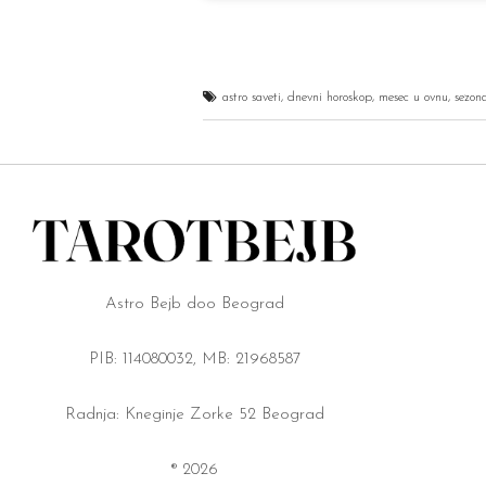
astro saveti
,
dnevni horoskop
,
mesec u ovnu
,
sezona
Astro Bejb doo Beograd
PIB: 114080032, MB: 21968587
Radnja: Kneginje Zorke 52 Beograd
® 2026