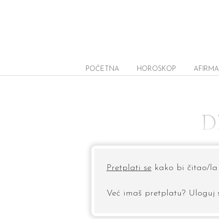
POČETNA
HOROSKOP
AFIRMA
D
Pretplati se
kako bi čitao/la 
Već imaš pretplatu? Uloguj