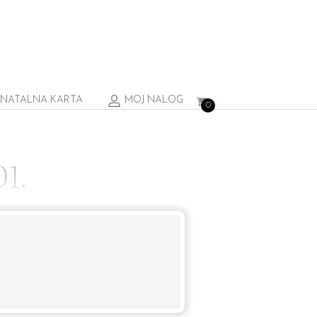
NATALNA KARTA
MOJ NALOG
0
1.