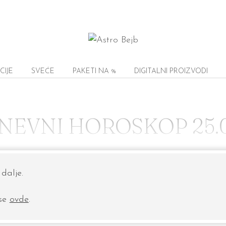
CIJE
SVEĆE
PAKETI NA %
DIGITALNI PROIZVODI
NEVNI HOROSKOP 25.0
dalje.
 se
ovde
.