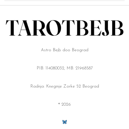
Astro Bejb doo Beograd
PIB: 114080032, MB: 21968587
Radnja: Kneginje Zorke 52 Beograd
® 2026