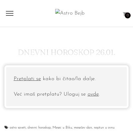
0
DNEVNI HOROSKOP 26.01.
Pretplati se
kako bi čitao/la dalje.
Već imaš pretplatu? Uloguj se
ovde
.
astro saveti
,
dnevni horoskop
,
Mesec u Biku
,
mesečev dan
,
neptun u ovnu