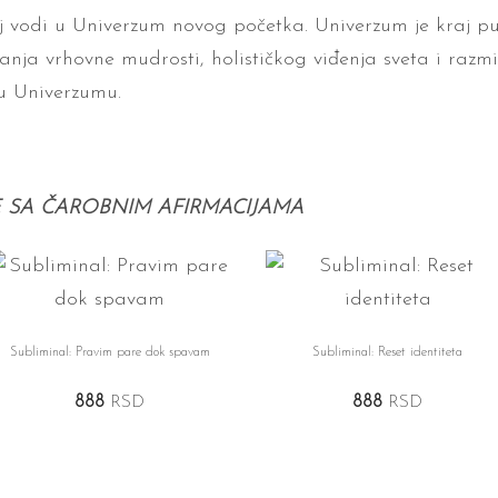
aj vodi u Univerzum novog početka. Univerzum je kraj put
zanja vrhovne mudrosti, holističkog viđenja sveta i razm
u Univerzumu.
E SA ČAROBNIM AFIRMACIJAMA
Subliminal: Pravim pare dok spavam
Subliminal: Reset identiteta
888
RSD
888
RSD