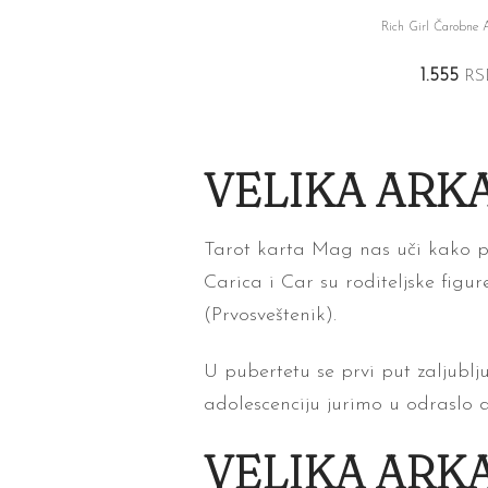
Rich Girl Čarobne A
1.555
RS
VELIKA ARKA
Tarot karta Mag nas uči kako po
Carica i Car su roditeljske fig
(Prvosveštenik).
U pubertetu se prvi put zaljubl
adolescenciju jurimo u odraslo d
VELIKA ARK