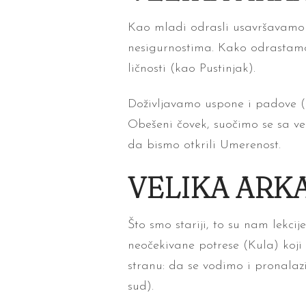
Kao mladi odrasli usavršavamo 
nesigurnostima. Kako odrastamo
ličnosti (kao Pustinjak).
Doživljavamo uspone i padove (T
Obešeni čovek, suočimo se sa 
da bismo otkrili Umerenost.
VELIKA ARKA
Što smo stariji, to su nam lekc
neočekivane potrese (Kula) koji
stranu: da se vodimo i pronalaz
sud).