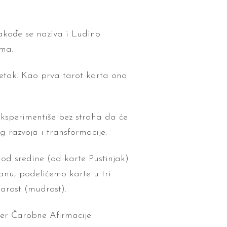
Takođe se naziva i Ludino
ama.
četak. Kao prva tarot karta ona
eksperimentiše bez straha da će
 razvoja i transformacije.
 od sredine (od karte Pustinjak)
kanu, podelićemo karte u tri
tarost (mudrost).