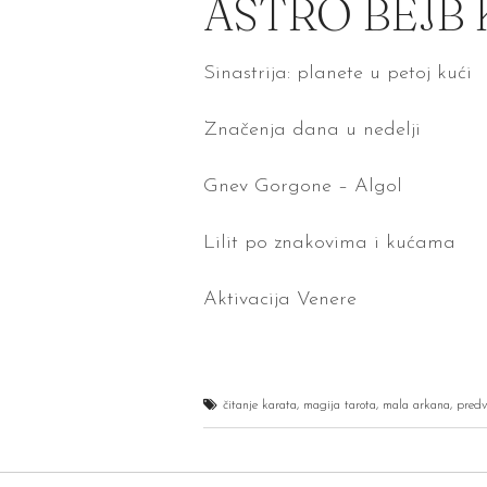
ASTRO BEJB
Sinastrija: planete u petoj kući
Značenja dana u nedelji
Gnev Gorgone – Algol
Lilit po znakovima i kućama
Aktivacija Venere
čitanje karata
,
magija tarota
,
mala arkana
,
predv