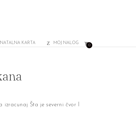
NATALNA KARTA
MOJ NALOG
0
rkana