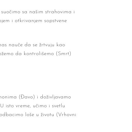
e suočimo sa našim strahovima i
jem i otkrivanjem sopstvene
nas nauče da se žrtvuju kao
ožemo da kontrolišemo (Smrt)
emonima (Đavo) i doživljavamo
U isto vreme, učimo i svetlu
odbacimo loše u životu (Vrhovni