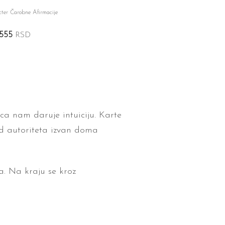
ter Čarobne Afirmacije
.555
RSD
ca nam daruje intuiciju. Karte
od autoriteta izvan doma
a. Na kraju se kroz