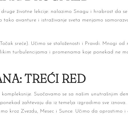
druge životne lekcije: nalazimo Snagu i hrabrost da s
 tako avanture i istraživanje sveta menjamo samorazvo
očak sreće). Učimo se staloženosti i Pravdi. Mnogi od 
velikim turbulencijama i promenama koje ponekad ne m
NA: TREĆI RED
ije kompleksnije. Suočavamo se sa našim unutrašnjim d
 ponekad zahtevaju da iz temelja izgradimo sve iznova. 
imo kroz Zvezdu, Mesec i Sunce. Učimo da oprostimo i 