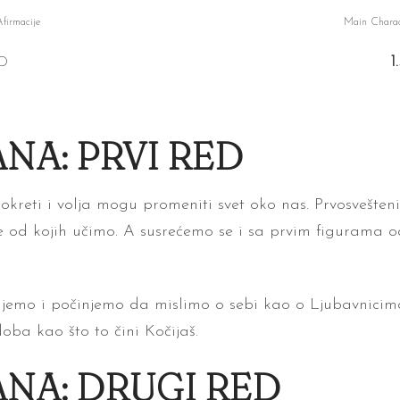
firmacije
Main Charac
D
1
NA: PRVI RED
kreti i volja mogu promeniti svet oko nas. Prvosvešteni
ure od kojih učimo. A susrećemo se i sa prvim figurama 
jujemo i počinjemo da mislimo o sebi kao o Ljubavnicim
oba kao što to čini Kočijaš.
ANA: DRUGI RED