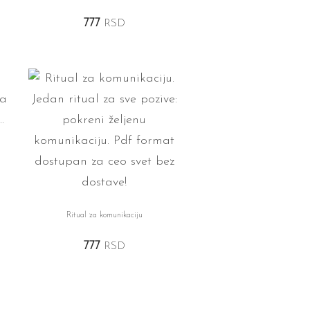
777
RSD
Ritual za komunikaciju
777
RSD