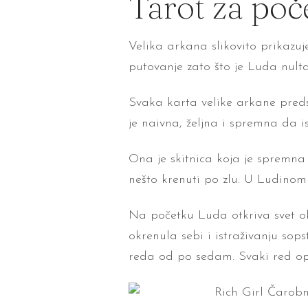
Tarot za poč
Velika arkana slikovito prikazuj
putovanje zato što je Luda nult
Svaka karta velike arkane preds
je naivna, željna i spremna da is
Ona je skitnica koja je spremna
nešto krenuti po zlu. U Ludinom 
Na početku Luda otkriva svet oko
okrenula sebi i istraživanju sop
reda od po sedam. Svaki red opis