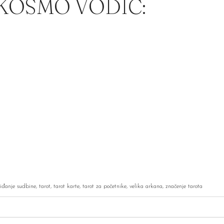
 KOSMO VODIČ:
iđanje sudbine
,
tarot
,
tarot karte
,
tarot za početnike
,
velika arkana
,
značenje tarota