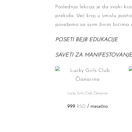
Poslednja lekcija je da svaki kr
prekida. Već kraj u smislu posti
povežemo sa svim živim bićima 
POSETI BEJB EDUKACIJE
SAVETI ZA MANIFESTOVANJ
Lucky Girls Club Članarina
999
RSD
/ mesečno