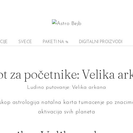
CIJE
SVEĆE
PAKETI NA %
DIGITALNI PROIZVODI
t za početnike: Velika a
Ludino putovanje: Velika arkana