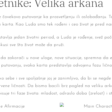
etnike: Velika arkana
e čovekovo putovanje ka prosvetljenju ili oslobađanju. 
a karta. Kao Luda smo tek rođeni i ceo život je pred n
tavlja jedan životni period, a Luda je rođenje, svež po
kusi sve što život može da pruži.
 da zakorači u nove uloge, nove situacije, spremna da 
putovanju, svaka karta predstavlja odvojenu fazu ličnog
 sebe i sve spoljašnje joj je zanimljivo, da bi se negde
stvene ličnosti. Da bismo bacili brz pogled na veliku ar
uje tri faze života: mladost, odraslo doba (zrelost) i s